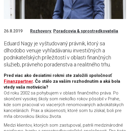
,
26.8.2019
Rozhovory
Poradcovia & sprostredkovatelia
Eduard Nagy je vyštudovaný právnik, ktorý sa
dlhodobo venuje vyhľadávaniu investičných a
podnikateľských príležitostí v oblasti finančných
služieb, právneho poradenstva a realitného trhu.
Pred viac ako desiatimi rokmi ste založili spoločnosť
Finanzpartner
. Čo stálo za vaším rozhodnutím a aká bola
vtedy vaša motivácia?
Od roku 2002 sa pohybujem v oblasti finančného práva. Po
skončení vysokej školy som niekoľko rokov pôsobil v Prahe,
kde som pracoval vo viacerých renomovaných advokátskych
kanceláriách. Prax a skúsenosti, ktoré som tu získal, boli pre
mňa obrovskou školou života.
Medzi klientov, ktorých som zastupoval, patrili medzinárodné