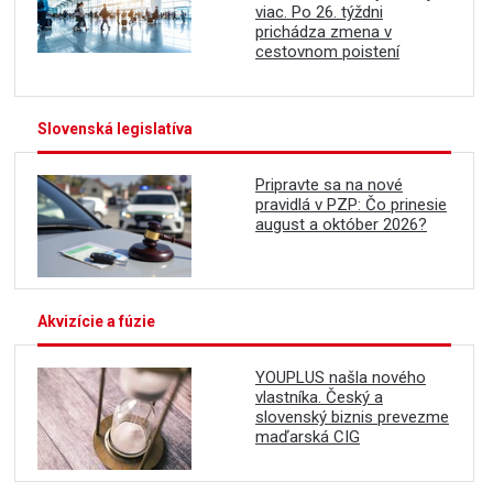
viac. Po 26. týždni
prichádza zmena v
cestovnom poistení
Slovenská legislatíva
Pripravte sa na nové
pravidlá v PZP: Čo prinesie
august a október 2026?
Akvizície a fúzie
YOUPLUS našla nového
vlastníka. Český a
slovenský biznis prevezme
maďarská CIG