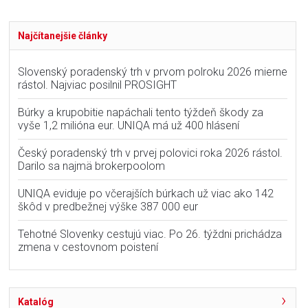
Najčítanejšie články
Slovenský poradenský trh v prvom polroku 2026 mierne
rástol. Najviac posilnil PROSIGHT
Búrky a krupobitie napáchali tento týždeň škody za
vyše 1,2 milióna eur. UNIQA má už 400 hlásení
Český poradenský trh v prvej polovici roka 2026 rástol.
Darilo sa najmä brokerpoolom
UNIQA eviduje po včerajších búrkach už viac ako 142
škôd v predbežnej výške 387 000 eur
Tehotné Slovenky cestujú viac. Po 26. týždni prichádza
zmena v cestovnom poistení
Katalóg