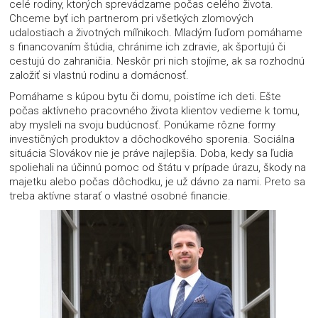
celé rodiny, ktorých sprevádzame počas celého života.
Chceme byť ich partnerom pri všetkých zlomových
udalostiach a životných míľnikoch. Mladým ľuďom pomáhame
s financovaním štúdia, chránime ich zdravie, ak športujú či
cestujú do zahraničia. Neskôr pri nich stojíme, ak sa rozhodnú
založiť si vlastnú rodinu a domácnosť.
Pomáhame s kúpou bytu či domu, poistíme ich deti. Ešte
počas aktívneho pracovného života klientov vedieme k tomu,
aby mysleli na svoju budúcnosť. Ponúkame rôzne formy
investičných produktov a dôchodkového sporenia. Sociálna
situácia Slovákov nie je práve najlepšia. Doba, kedy sa ľudia
spoliehali na účinnú pomoc od štátu v prípade úrazu, škody na
majetku alebo počas dôchodku, je už dávno za nami. Preto sa
treba aktívne starať o vlastné osobné financie.