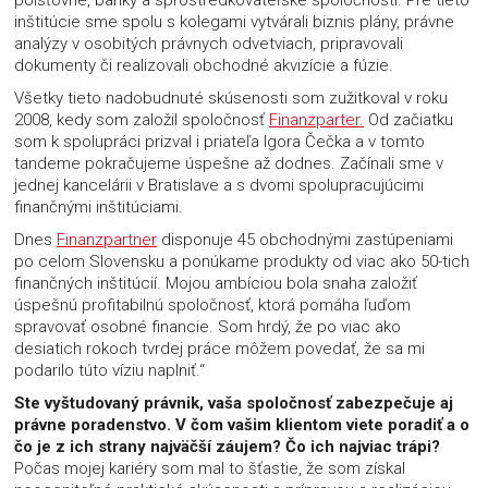
poisťovne, banky a sprostredkovateľské spoločnosti. Pre tieto
inštitúcie sme spolu s kolegami vytvárali biznis plány, právne
analýzy v osobitých právnych odvetviach, pripravovali
dokumenty či realizovali obchodné akvizície a fúzie.
Všetky tieto nadobudnuté skúsenosti som zužitkoval v roku
2008, kedy som založil spoločnosť
Finanzparter.
Od začiatku
som k spolupráci prizval i priateľa Igora Čečka a v tomto
tandeme pokračujeme úspešne až dodnes. Začínali sme v
jednej kancelárii v Bratislave a s dvomi spolupracujúcimi
finančnými inštitúciami.
Dnes
Finanzpartner
disponuje 45 obchodnými zastúpeniami
po celom Slovensku a ponúkame produkty od viac ako 50-tich
finančných inštitúcií. Mojou ambíciou bola snaha založiť
úspešnú profitabilnú spoločnosť, ktorá pomáha ľuďom
spravovať osobné financie. Som hrdý, že po viac ako
desiatich rokoch tvrdej práce môžem povedať, že sa mi
podarilo túto víziu naplniť.“
Ste vyštudovaný právnik, vaša spoločnosť zabezpečuje aj
právne poradenstvo. V čom vašim klientom viete poradiť a o
čo je z ich strany najväčší záujem? Čo ich najviac trápi?
Počas mojej kariéry som mal to šťastie, že som získal