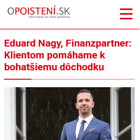
Eduard Nagy, Finanzpartner:
Klientom pomáhame k
bohatšiemu dôchodku