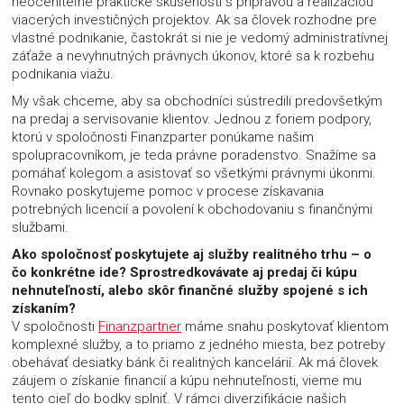
neoceniteľné praktické skúsenosti s prípravou a realizáciou
viacerých investičných projektov. Ak sa človek rozhodne pre
vlastné podnikanie, častokrát si nie je vedomý administratívnej
záťaže a nevyhnutných právnych úkonov, ktoré sa k rozbehu
podnikania viažu.
My však chceme, aby sa obchodníci sústredili predovšetkým
na predaj a servisovanie klientov. Jednou z foriem podpory,
ktorú v spoločnosti Finanzparter ponúkame našim
spolupracovníkom, je teda právne poradenstvo. Snažíme sa
pomáhať kolegom a asistovať so všetkými právnymi úkonmi.
Rovnako poskytujeme pomoc v procese získavania
potrebných licencií a povolení k obchodovaniu s finančnými
službami.
Ako spoločnosť poskytujete aj služby realitného trhu – o
čo konkrétne ide? Sprostredkovávate aj predaj či kúpu
nehnuteľností, alebo skôr finančné služby spojené s ich
získaním?
V spoločnosti
Finanzpartner
máme snahu poskytovať klientom
komplexné služby, a to priamo z jedného miesta, bez potreby
obehávať desiatky bánk či realitných kancelárií. Ak má človek
záujem o získanie financií a kúpu nehnuteľnosti, vieme mu
tento cieľ do bodky splniť. V rámci diverzifikácie našich