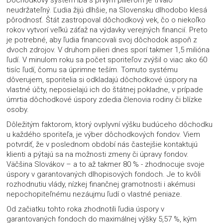
Dôchodkový systém iba s prvým pilierom je trvalo
neudržateľný. Ľudia žijú dlhšie, na Slovensku dlhodobo klesá
pôrodnosť. Štát zastropoval dôchodkový vek, čo o niekoľko
rokov vytvorí veľkú záťaž na výdavky verejných financií. Preto
je potrebné, aby ľudia financovali svoj dôchodok aspoň z
dvoch zdrojov. V druhom pilieri dnes sporí takmer 1,5 milióna
ľudí. V minulom roku sa počet sporiteľov zvýšil o viac ako 60
tisíc ľudí, čomu sa úprimne teším. Tomuto systému
dôverujem, sporitelia si odkladajú dôchodkové úspory na
vlastné účty, neposielajú ich do štátnej pokladne, v prípade
úmrtia dôchodkové úspory zdedia členovia rodiny či blízke
osoby.
Dôležitým faktorom, ktorý ovplyvní výšku budúceho dôchodku
u každého sporiteľa, je výber dôchodkových fondov. Viem
potvrdiť, že v poslednom období nás častejšie kontaktujú
klienti a pýtajú sa na možnosti zmeny či úpravy fondov.
Väčšina Slovákov – a to až takmer 80 % - zhodnocuje svoje
úspory v garantovaných dlhopisových fondoch. Je to kvôli
rozhodnutiu vlády, nízkej finančnej gramotnosti i akémusi
nepochopiteľnému nezáujmu ľudí o vlastné peniaze.
Od začiatku tohto roka zhodnotili ľudia úspory v
garantovaných fondoch do maximálnej výšky 5,57 %, kým