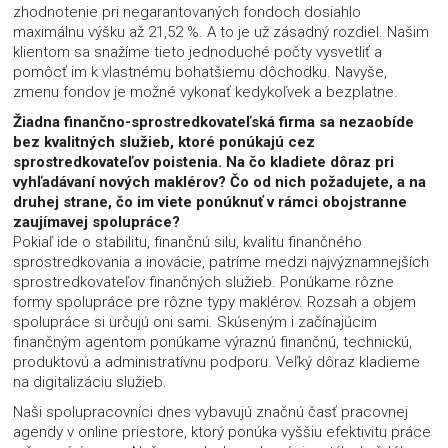
zhodnotenie pri negarantovaných fondoch dosiahlo
maximálnu výšku až 21,52 %. A to je už zásadný rozdiel. Našim
klientom sa snažíme tieto jednoduché počty vysvetliť a
pomôcť im k vlastnému bohatšiemu dôchodku. Navyše,
zmenu fondov je možné vykonať kedykoľvek a bezplatne.
Žiadna finančno-sprostredkovateľská firma sa nezaobíde
bez kvalitných služieb, ktoré ponúkajú cez
sprostredkovateľov poistenia. Na čo kladiete dôraz pri
vyhľadávaní nových maklérov? Čo od nich požadujete, a na
druhej strane, čo im viete ponúknuť v rámci obojstranne
zaujímavej spolupráce?
Pokiaľ ide o stabilitu, finančnú silu, kvalitu finančného
sprostredkovania a inovácie, patríme medzi najvýznamnejších
sprostredkovateľov finančných služieb. Ponúkame rôzne
formy spolupráce pre rôzne typy maklérov. Rozsah a objem
spolupráce si určujú oni sami. Skúseným i začínajúcim
finančným agentom ponúkame výraznú finančnú, technickú,
produktovú a administratívnu podporu. Veľký dôraz kladieme
na digitalizáciu služieb.
Naši spolupracovníci dnes vybavujú značnú časť pracovnej
agendy v online priestore, ktorý ponúka vyššiu efektivitu práce