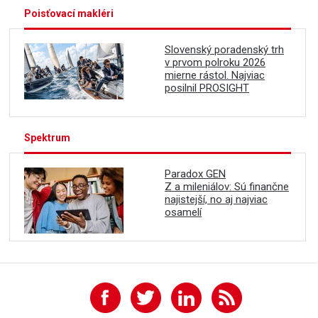
Poisťovací makléri
Slovenský poradenský trh
v prvom polroku 2026
mierne rástol. Najviac
posilnil PROSIGHT
Spektrum
Paradox GEN
Z a mileniálov: Sú finančne
najistejší, no aj najviac
osamelí