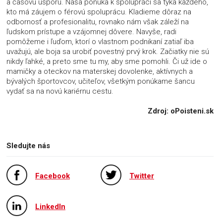
a časovú úsporu. Naša ponuka k spolupráci sa týka každého,
kto má záujem o férovú spoluprácu. Kladieme dôraz na
odbornosť a profesionalitu, rovnako nám však záleží na
ľudskom prístupe a vzájomnej dôvere. Navyše, radi
pomôžeme i ľuďom, ktorí o vlastnom podnikaní zatiaľ iba
uvažujú, ale boja sa urobiť povestný prvý krok. Začiatky nie sú
nikdy ľahké, a preto sme tu my, aby sme pomohli. Či už ide o
mamičky a oteckov na materskej dovolenke, aktívnych a
bývalých športovcov, učiteľov, všetkým ponúkame šancu
vydať sa na novú kariérnu cestu.
Zdroj:
oPoisteni.sk
Sledujte nás
Facebook
Twitter
LinkedIn