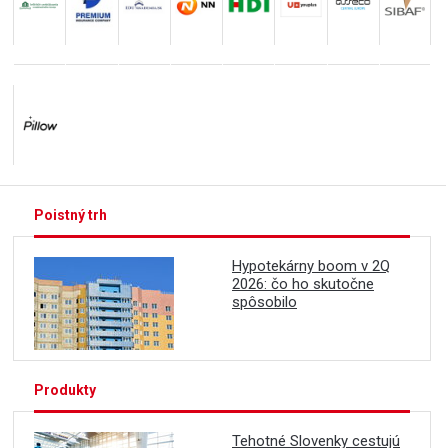
Poistný trh
Hypotekárny boom v 2Q
2026: čo ho skutočne
spôsobilo
Produkty
Tehotné Slovenky cestujú