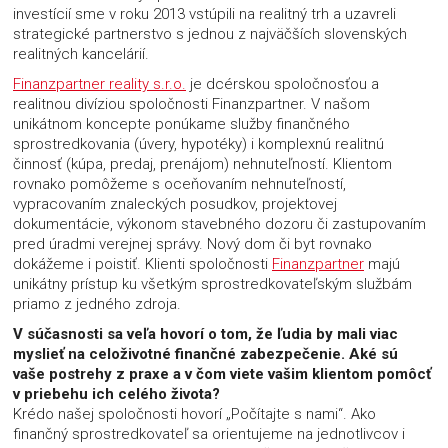
investícií sme v roku 2013 vstúpili na realitný trh a uzavreli
strategické partnerstvo s jednou z najväčších slovenských
realitných kancelárií.
Finanzpartner reality s.r.o.
je dcérskou spoločnosťou a
realitnou divíziou spoločnosti Finanzpartner. V našom
unikátnom koncepte ponúkame služby finančného
sprostredkovania (úvery, hypotéky) i komplexnú realitnú
činnosť (kúpa, predaj, prenájom) nehnuteľností. Klientom
rovnako pomôžeme s oceňovaním nehnuteľností,
vypracovaním znaleckých posudkov, projektovej
dokumentácie, výkonom stavebného dozoru či zastupovaním
pred úradmi verejnej správy. Nový dom či byt rovnako
dokážeme i poistiť. Klienti spoločnosti
Finanzpartner
majú
unikátny prístup ku všetkým sprostredkovateľským službám
priamo z jedného zdroja.
V súčasnosti sa veľa hovorí o tom, že ľudia by mali viac
myslieť na celoživotné finančné zabezpečenie. Aké sú
vaše postrehy z praxe a v čom viete vašim klientom pomôcť
v priebehu ich celého života?
Krédo našej spoločnosti hovorí „Počítajte s nami“. Ako
finančný sprostredkovateľ sa orientujeme na jednotlivcov i